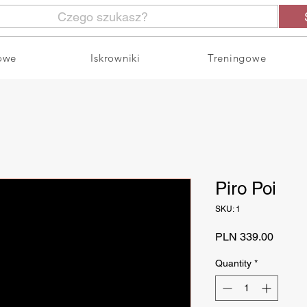
Czego szukasz?
owe
Iskrowniki
Treningowe
Piro Poi
SKU: 1
Price
PLN 339.00
Quantity
*