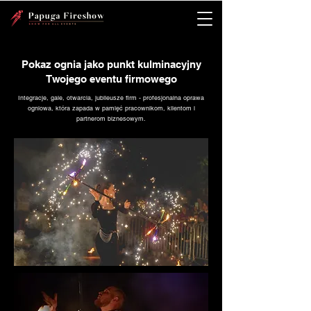
Pokaz ognia jako punkt kulminacyjny
Twojego eventu firmowego
Integracje, gale, otwarcia, jubileusze firm - profesjonalna oprawa
ogniowa, która zapada w pamięć pracownikom, klientom i
partnerom biznesowym.