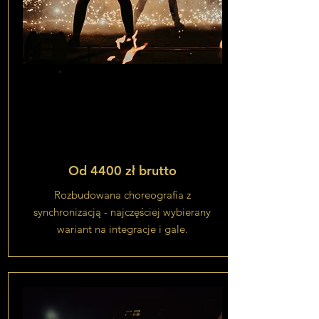
Duet lub
Trio
Od 4400 zł brutto
Rozbudowana choreografia z
synchronizacją - najczęściej wybierany
wariant na integracje i gale.