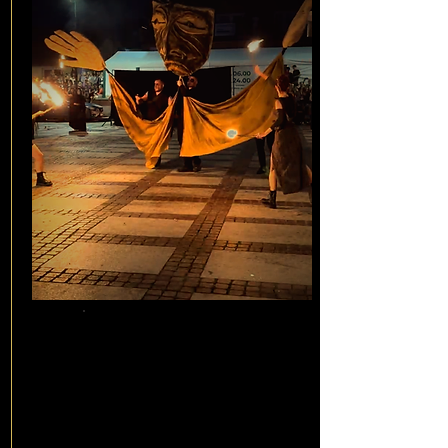
Widowisko
produkcyjn
e