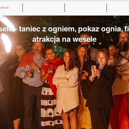
eshow
Pokazy Ognia
Nowa strona
Mo
le - taniec z ogniem, pokaz ognia, f
atrakcja na wesele