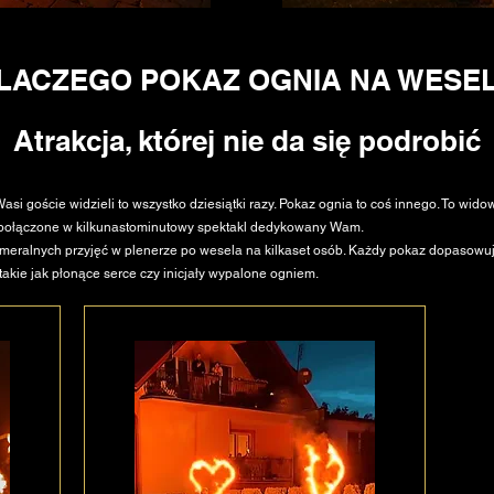
LACZEGO POKAZ OGNIA NA WESE
Atrakcja, której nie da się podrobić
si goście widzieli to wszystko dziesiątki razy. Pokaz ognia to coś innego. To wido
ka połączone w kilkunastominutowy spektakl dedykowany Wam.
meralnych przyjęć w plenerze po wesela na kilkaset osób. Każdy pokaz dopasowuj
akie jak płonące serce czy inicjały wypalone ogniem.