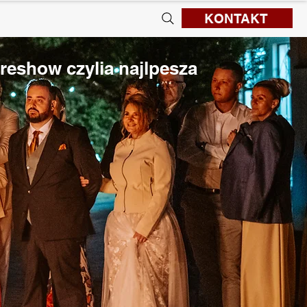
KONTAKT
re
ireshow czylia najlpesza