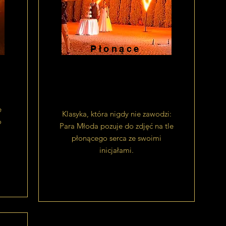
Płonące
serce i
inicjały
e
Klasyka, która nigdy nie zawodzi:
o
Para Młoda pozuje do zdjęć na tle
płonącego serca ze swoimi
inicjałami.