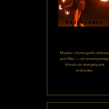
Dedykowany
scenariusz
oraz
muzyka
Muzyka i choreografia dobran
pod Was — od romantyczneg
klimatu po energetyczne
widowisko.