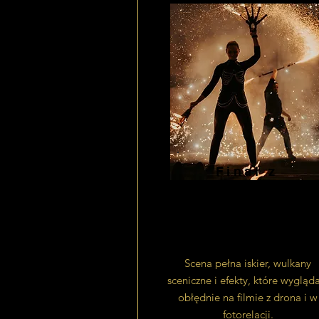
Finał z
pirotechniką
do zdjęć
Scena pełna iskier, wulkany
sceniczne i efekty, które wygląd
obłędnie na filmie z drona i w
fotorelacji.