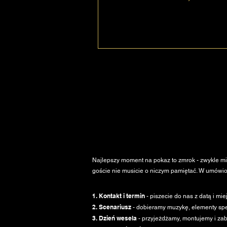
Najlepszy moment na pokaz to zmrok - zwykle mi
goście nie musicie o niczym pamiętać. W umówio
1. Kontakt i termin
- piszecie do nas z datą i m
2. Scenariusz
- dobieramy muzykę, elementy spec
3. Dzień wesela
- przyjeżdżamy, montujemy i za