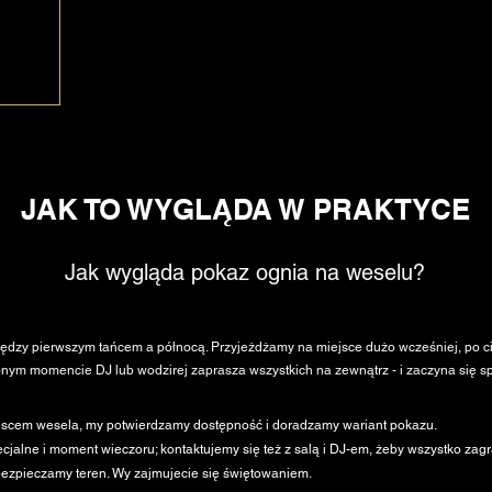
JAK TO WYGLĄDA W PRAKTYCE
Jak wygląda pokaz ognia na weselu?
ędzy pierwszym tańcem a północą. Przyjeżdżamy na miejsce dużo wcześniej, po ci
nym momencie DJ lub wodzirej zaprasza wszystkich na zewnątrz - i zaczyna się sp
iejscem wesela, my potwierdzamy dostępność i doradzamy wariant pokazu.
jalne i moment wieczoru; kontaktujemy się też z salą i DJ-em, żeby wszystko zagr
bezpieczamy teren. Wy zajmujecie się świętowaniem.