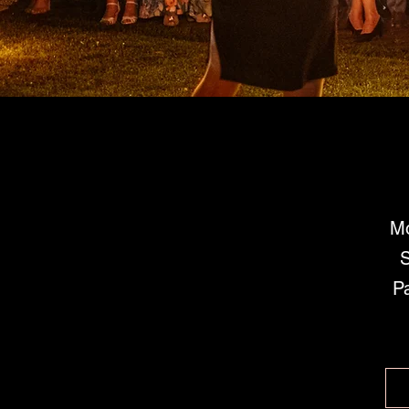
Mo
S
Pa