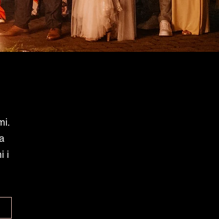
mi.
la
 i