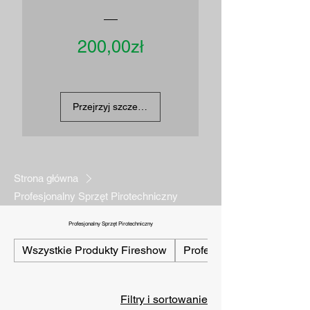
Cena
200,00zł
Przejrzyj szczegóły
Strona główna
Profesjonalny Sprzęt Pirotechniczny
Profesjonalny Sprzęt Pirotechniczny
Wszystkie Produkty Fireshow
Profesjonalny Sprzęt Og
Filtry i sortowanie