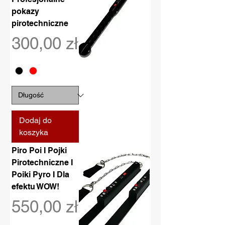
pokazy
pirotechniczne
Cena
300,00 zł
Dodaj do
koszyka
Piro Poi I Pojki
Pirotechniczne I
Poiki Pyro I Dla
efektu WOW!
Cena
550,00 zł