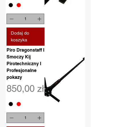
Dodaj do
koszyka
Piro Dragonstaff I
Smoczy Kij
Pirotechniczny I
Profesjonalne
pokazy
Cena
850,00 zł