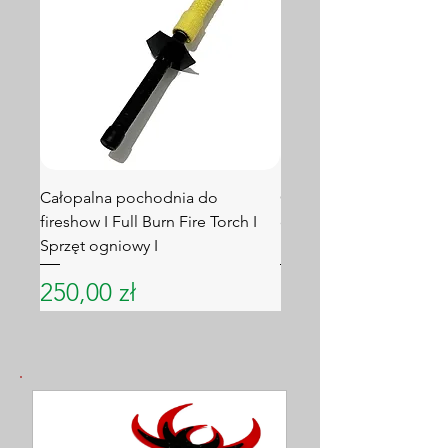
Całopalna pochodnia do
Ogniowe poi I STANDAR
fireshow I Full Burn Fire Torch I
do fireshow I Idealne n
Sprzęt ogniowy I
I
Cena
Cena
250,00 zł
150,00 zł