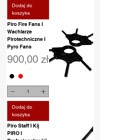
Dodaj do
koszyka
Piro Fire Fans I
Wachlarze
Pirotechniczne I
Pyro Fans
Cena
900,00 zł
Dodaj do
koszyka
Piro Staff I Kij
PIRO I