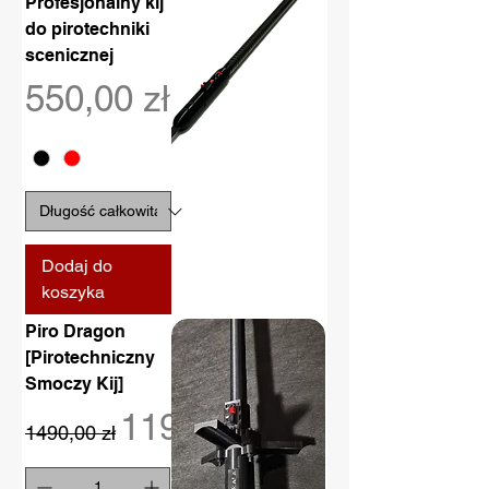
Profesjonalny kij
do pirotechniki
scenicznej
Cena
550,00 zł
Dodaj do
koszyka
Piro Dragon
[Pirotechniczny
Smoczy Kij]
Regularna cena
Cena rabatowa
1190,00 zł
1490,00 zł