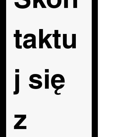
taktu
j się  
z 