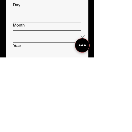
Day
Month
Year
Typ wydarzenia
*
Miejscowość wydarzenia
*
Wiadomość
Wyrażam zgodę na kontakt 