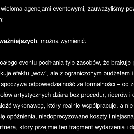
 wieloma agencjami eventowymi, zauważyliśmy powt
h:
ważniejszych
, można wymienić:
 całego eventu pochłania tyle zasobów, że brakuje
ekuje efektu „wow”, ale z ograniczonym budżetem 
 spoczywa odpowiedzialność za formalności – od 
ołów artystycznych działa bez procedur, riderów i
leźć wykonawcę, który realnie współpracuje, a nie t
się opóźnienia, niedoprecyzowane koszty i niejasn
rtnera, który przejmie ten fragment wydarzenia i 