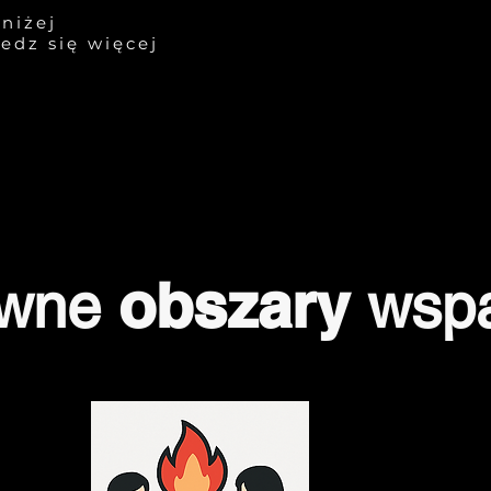
 niżej
iedz się więcej
obszary
ówne
wspa