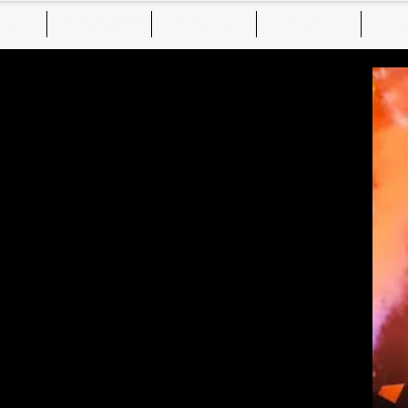
show
Pokazy Ognia ▾
Pokazy Led
O Nas
S