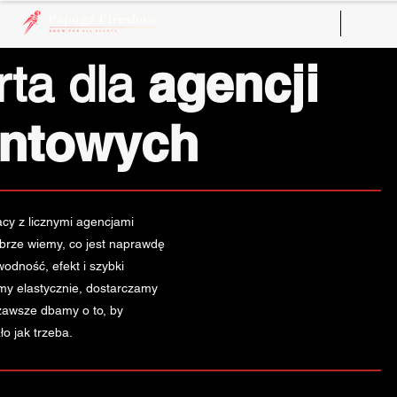
Fire
agencji
rta dla
entowych
acy z licznymi agencjami
brze wiemy, co jest naprawdę
odność, efekt i szybki
amy elastycznie, dostarczamy
zawsze dbamy o to, by
o jak trzeba.