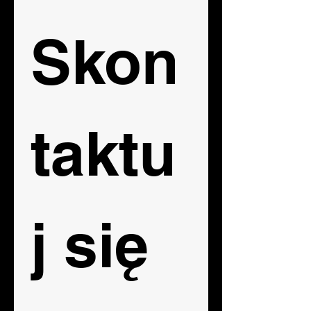
Skon
taktu
j się  