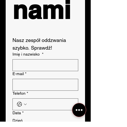
nami
Nasz zespół oddzwania 
szybko. Sprawdź!
Imię i nazwisko
*
E-mail
*
Telefon
*
Data
*
Dzień