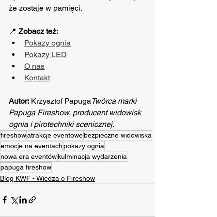
że zostaje w pamięci.
📍 
Zobacz też:
Pokazy ognia
Pokazy LED
O nas
Kontakt
Autor:
 Krzysztof Papuga
Twórca marki 
Papuga Fireshow, producent widowisk 
ognia i pirotechniki scenicznej.
fireshow
atrakcje eventowe
bezpieczne widowiska
emocje na eventach
pokazy ognia
nowa era eventów
kulminacja wydarzenia
papuga fireshow
Blog KWF - Wiedza o Fireshow