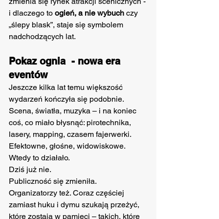
zmienia się rynek atrakcji scenicznych - 
i dlaczego to 
ogień, a nie wybuch
 czy 
„ślepy blask”, staje się symbolem 
nadchodzących lat.
Pokaz ognia  - nowa era 
eventów
Jeszcze kilka lat temu większość 
wydarzeń kończyła się podobnie. 
Scena, światła, muzyka – i na koniec 
coś, co miało błysnąć: pirotechnika, 
lasery, mapping, czasem fajerwerki. 
Efektowne, głośne, widowiskowe. 
Wtedy to działało.
Dziś już nie.
Publiczność się zmieniła. 
Organizatorzy też. Coraz częściej 
zamiast huku i dymu szukają przeżyć, 
które zostają w pamięci – takich, które 