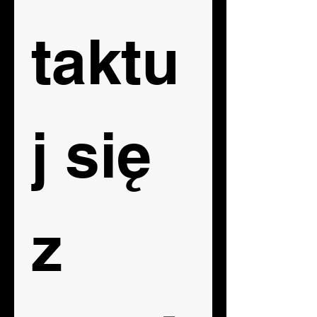
taktu
j się  
z 