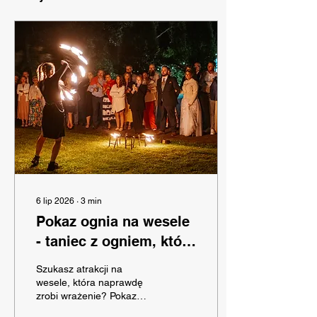
6 lip 2026
∙
3
min
Pokaz ognia na wesele
- taniec z ogniem, który
goście zapamiętają na
Szukasz atrakcji na
lata
wesele, która naprawdę
zrobi wrażenie? Pokaz
ognia na weselu to