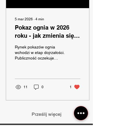
5 mar 2026
∙
4
min
Pokaz ognia w 2026
roku - jak zmienia się
rynek w 2026 roku?
Rynek pokazów ognia
wchodzi w etap dojrzałości.
Publiczność oczekuje
coraz więcej, organizatorzy
mają coraz większą
świadomość jakości, a
najlepsze zespoły
odpowiadają na to
11
0
1
wyzwanie.
Prześlij więcej