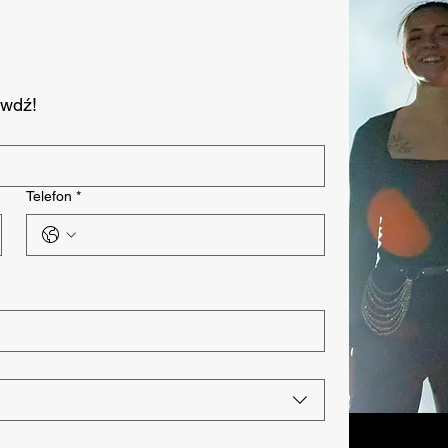
awdź!
Telefon
*