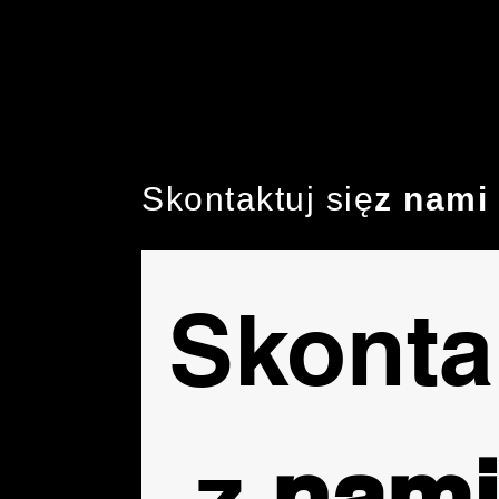
Skontaktuj się
z nami
Skontak
 z 
nami