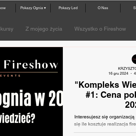
show
Pokazy Ognia ▾
Pokazy Led
O Nas
S
kursy
Z mojego życia
Wszystko o Fireshow
how
KRZYSZT
16 gru 2024
4
"Kompleks Wie
#1: Cena po
20
Interesujesz się organizacj
się ile kosztuje realizacja f
wiesz z cz