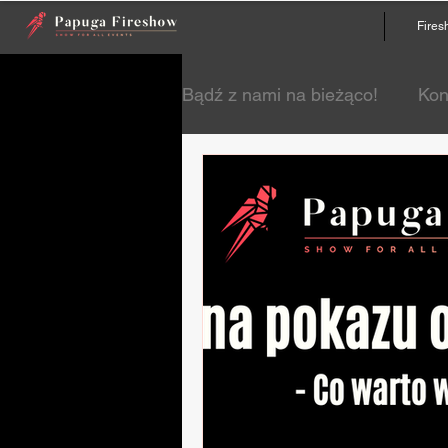
Fire
Bądź z nami na bieżąco!
Kon
Blog KWF - Wiedza o Fires