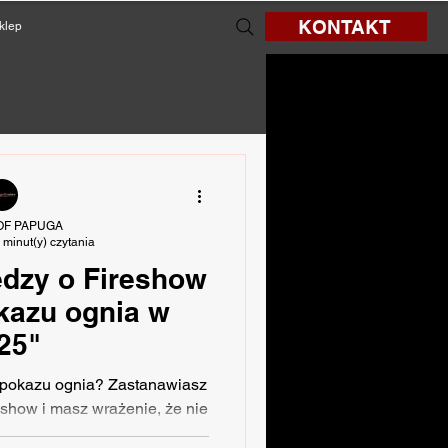
KONTAKT
klep
OF PAPUGA
 minut(y) czytania
dzy o Fireshow
kazu ognia w
25"
ą pokazu ognia? Zastanawiasz
ireshow i masz wrażenie, że nie
ego wynika ?