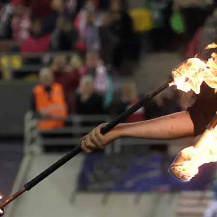
j
d
n
 w