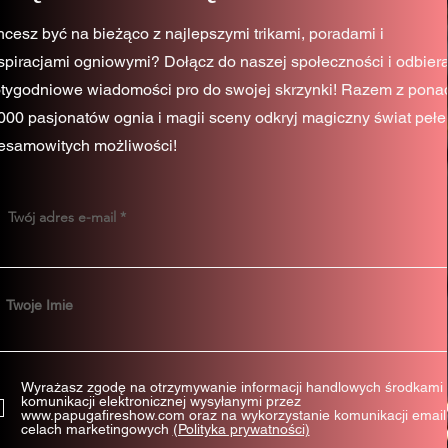
cesz być na bieżąco z najlepszymi trikami, poradami i
spiracjami ogniowymi? Dołącz do naszej społeczności i odbiera
tygodniowe wiadomości pro do swojej skrzynki! Razem z pona
000 pasjonatów ognia i magii sceny odkryj magiczny świat pełe
esamowitych możliwości!
Twój adres e-mail
Twoje Imie
Wyrażasz zgodę na otrzymywanie informacji handlowych środkami
komunikacji elektronicznej wysyłanymi przez
www.papugafireshow.com oraz na wykorzystanie komunikacji email
celach marketingowych
(Polityka prywatności)